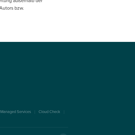
ertung außerhalb der
Autors bzw.
Managed Services
Cloud Check