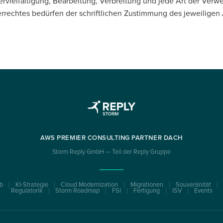
ervielfältigung, Bearbeitung, Verbreitung und jede Art der Verw
rechtes bedürfen der schriftlichen Zustimmung des jeweiligen 
AWS PREMIER CONSULTING PARTNER DACH
Storm Reply GmbH — Teil der Reply Gruppe
b
KI-Strategie
Cloud Modernization
Migrationen
Souveränität
Regulatorik
Storm Roadmap
FSI
Fertigung
ISV
Events