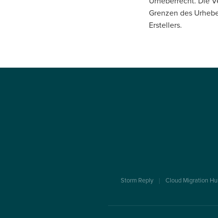
Urheberrecht. Die V
Grenzen des Urheber
Erstellers.
Storm Reply
Cloud Migration Hu